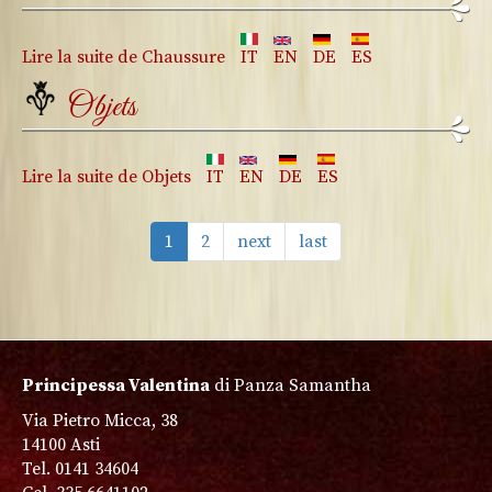
Lire la suite
de Chaussure
IT
EN
DE
ES
Objets
Lire la suite
de Objets
IT
EN
DE
ES
1
2
next
last
Principessa Valentina
di Panza Samantha
Via Pietro Micca, 38
14100 Asti
Tel. 0141 34604