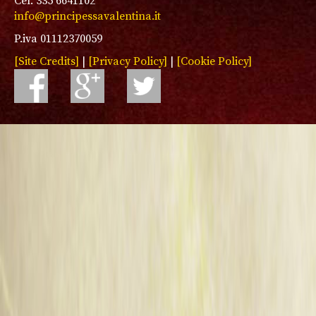
Cel. 335 6641102
info@principessavalentina.it
P.iva 01112370059
[Site Credits]
|
[Privacy Policy]
|
[Cookie Policy]