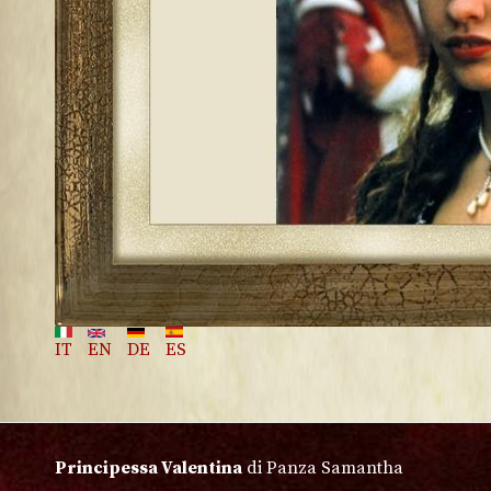
IT
EN
DE
ES
Principessa Valentina
di Panza Samantha