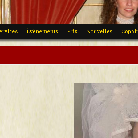
ervices
Èvènements
Prix
Nouvelles
Copai