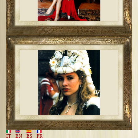
IT
EN
ES
FR