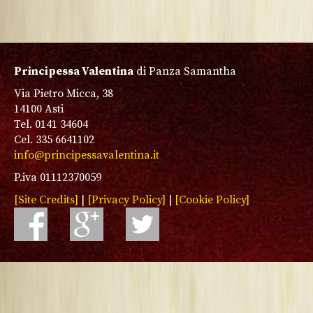
Principessa Valentina
di Panza Samantha
Via Pietro Micca, 38
14100 Asti
Tel. 0141 34604
Cel. 335 6641102
info@principessavalentina.it
P.iva 01112370059
[Site Credits]
|
[Privacy Policy]
|
[Cookie Policy]