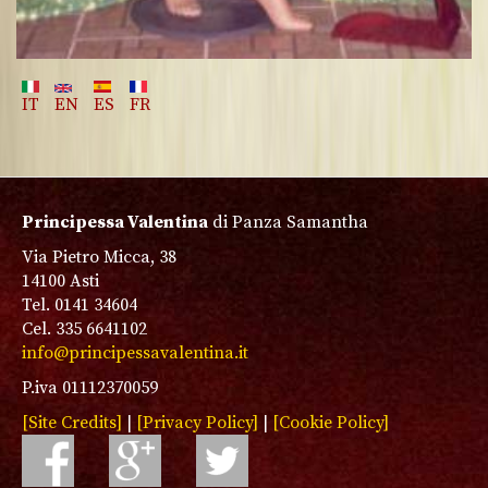
IT
EN
ES
FR
Principessa Valentina
di Panza Samantha
Via Pietro Micca, 38
14100 Asti
Tel. 0141 34604
Cel. 335 6641102
info@principessavalentina.it
P.iva 01112370059
[Site Credits]
|
[Privacy Policy]
|
[Cookie Policy]