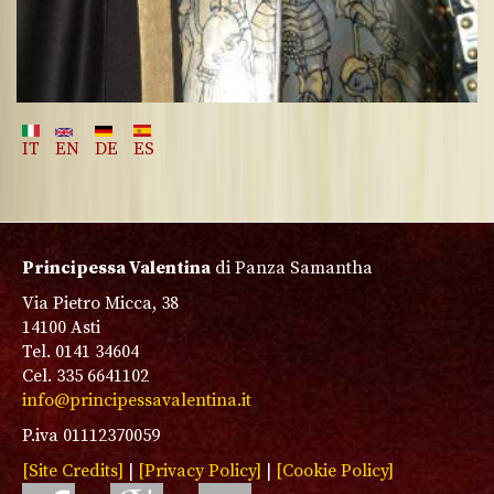
IT
EN
DE
ES
Principessa Valentina
di Panza Samantha
Via Pietro Micca, 38
14100 Asti
Tel. 0141 34604
Cel. 335 6641102
info@principessavalentina.it
P.iva 01112370059
[Site Credits]
|
[Privacy Policy]
|
[Cookie Policy]