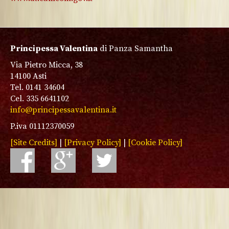
Principessa Valentina
di Panza Samantha
Via Pietro Micca, 38
14100 Asti
Tel. 0141 34604
Cel. 335 6641102
info@principessavalentina.it
P.iva 01112370059
[Site Credits]
|
[Privacy Policy]
|
[Cookie Policy]