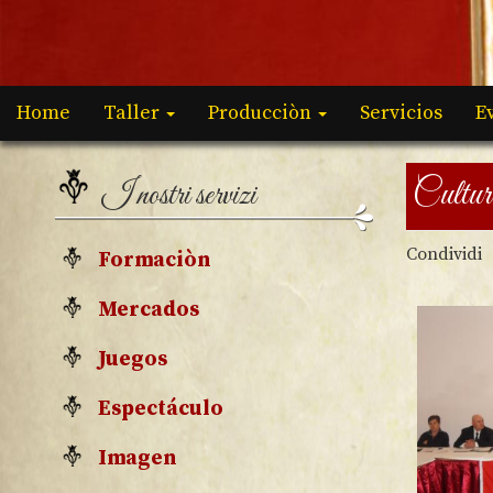
Home
Taller
Producciòn
Servicios
E
Cultur
I nostri servizi
Condividi
Formaciòn
Mercados
Juegos
Espectáculo
Imagen