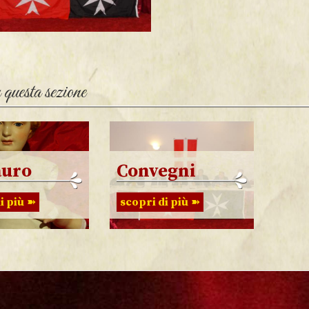
questa sezione
auro
Convegni
i più
scopri di più