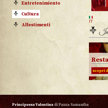
Entretenimiento
Cultura
IT
Allestimenti
In 
Rest
scopri d
Principessa Valentina
di Panza Samantha