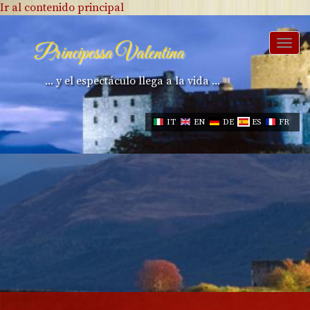
Ir al contenido principal
Togg
Principessa Valentina
navi
... y el espectáculo llega a la vida ...
IT
EN
DE
ES
FR