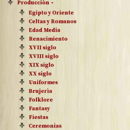
Producciòn
Egipto y Oriente
Celtas y Romanos
Edad Media
Renacimiento
XVII siglo
XVIII siglo
XIX siglo
XX siglo
Uniformes
Brujerìa
Folklore
Fantasy
Fiestas
Ceremonias